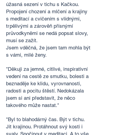
úžasná sezení v tichu s Kačkou.
Propojení chození a mlčení a krajiny
s meditací a cvičením s vlídnými,
trpělivými a zárověň přísnýmí
průvodkyněmi se nedá popsat slovy,
musí se zažít.
Jsem vděčná, že jsem tam mohla být
s vámi, milé ženy.
"Děkuji za jemné, citlivé, inspirativní
vedení na cestě ze smutku, bolesti a
beznaděje ke klidu, vyrovnanosti,
radosti a pocitu štěstí. Nedokázala
jsem si ani představit, že něco
takového může nastat."
"Byl to blahodárný čas. Být v tichu.
Jít krajinou. Protáhnout svý kosti i
svaly. Spočinout v meditaci. A to vše