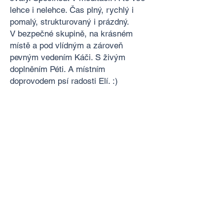
lehce i nelehce. Čas plný, rychlý i
pomalý, strukturovaný i prázdný.
V bezpečné skupině, na krásném
místě a pod vlídným a zároveň
pevným vedením Káči. S živým
doplněním Péti. A místním
doprovodem psí radosti Elí. :)
Lepší vstup do dovolené jsem si
nemohla přát, úplně mě to oddělilo od
shonu města, práce, lidí,
odpovědnosti.
Těším se, že pojedu zas."